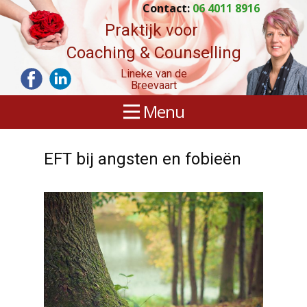
Contact:
06 4011 8916
Praktijk voor
Coaching & Counselling
Lineke van de
Breevaart
Menu
EFT bij angsten en fobieën